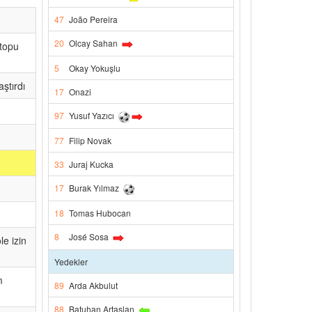
47
João Pereira
20
Olcay Sahan
 topu
5
Okay Yokuşlu
ştırdı
17
Onazi
97
Yusuf Yazıcı
77
Filip Novak
33
Juraj Kucka
17
Burak Yılmaz
18
Tomas Hubocan
8
José Sosa
le izin
Yedekler
m
89
Arda Akbulut
88
Batuhan Artaslan