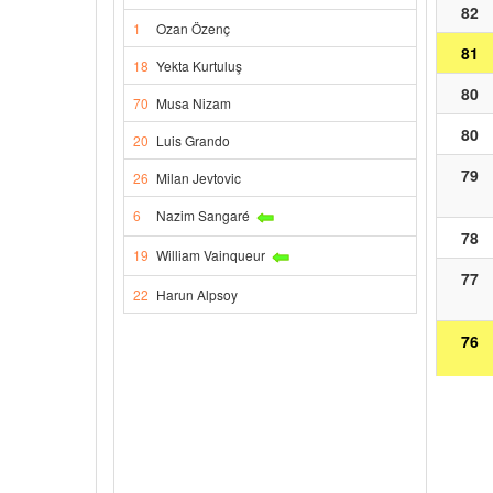
82
1
Ozan Özenç
81
18
Yekta Kurtuluş
80
70
Musa Nizam
80
20
Luis Grando
79
26
Milan Jevtovic
6
Nazim Sangaré
78
19
William Vainqueur
77
22
Harun Alpsoy
76
75
74