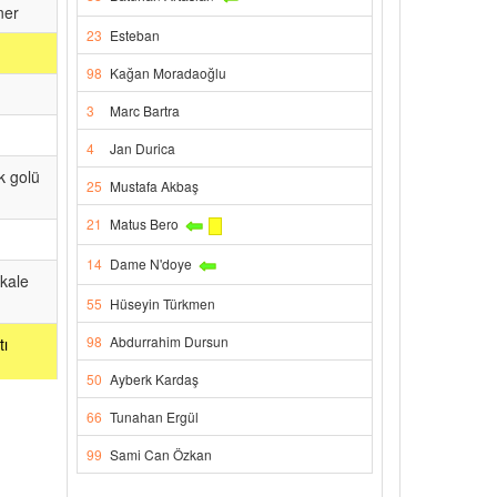
ner
23
Esteban
98
Kağan Moradaoğlu
3
Marc Bartra
4
Jan Durica
k golü
25
Mustafa Akbaş
21
Matus Bero
14
Dame N'doye
 kale
55
Hüseyin Türkmen
98
Abdurrahim Dursun
tı
50
Ayberk Kardaş
ırdı
66
Tunahan Ergül
rambol
99
Sami Can Özkan