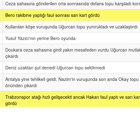
Ceza sahasına gönderilen orta sonrasında defans topu karşıladı kor
Bero rakibine yaptığı faul sonrası sarı kart gördü
Kullanılan köşe vuruşunda Uğurcan topu yumrukladı ve uzaklaştırdı
Yusuf Yazıcı'nın yerine Bero oyunda
Doukara ceza sahasına girdi yakın mesafeden vurdu Uğurcan mutla
çıkardı
Deniz uzaktan şut denedi Uğurcan topu sektirmedi
Antalya yine tehlikeli geldi. Nazim'in vuruşunda son anda Okay topu
önünden çıkardı
Trabzonspor atağı hızlı gelişecekti ancak Hakan faul yaptı ve sarı kar
gördü
Kullanılan köşe vuruşunda yine karambol oluştu defans yine uzaklaşt
Antalya tehlikeli geldi. Ceza sahasına gönderilen pasta Doukara ka
yarattı gelen şutta defans topu karşıladı korner