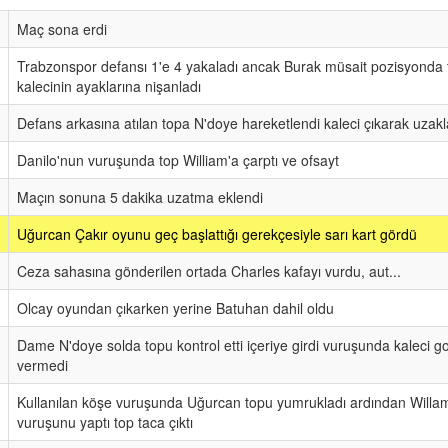
Maç sona erdi
Trabzonspor defansı 1'e 4 yakaladı ancak Burak müsait pozisyonda
kalecinin ayaklarına nişanladı
Defans arkasına atılan topa N'doye hareketlendi kaleci çıkarak uzakla
Danilo'nun vuruşunda top William'a çarptı ve ofsayt
Maçın sonuna 5 dakika uzatma eklendi
Uğurcan Çakır oyunu geç başlattığı gerekçesiyle sarı kart gördü
Ceza sahasına gönderilen ortada Charles kafayı vurdu, aut...
Olcay oyundan çıkarken yerine Batuhan dahil oldu
Dame N'doye solda topu kontrol etti içeriye girdi vuruşunda kaleci go
vermedi
Kullanılan köşe vuruşunda Uğurcan topu yumrukladı ardından Willa
vuruşunu yaptı top taca çıktı