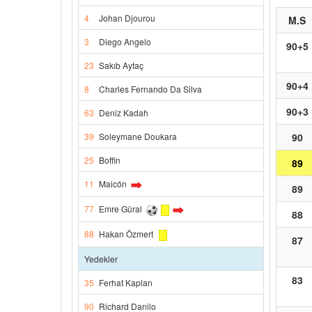
4
Johan Djourou
M.S
3
Diego Angelo
90+5
23
Sakıb Aytaç
90+4
8
Charles Fernando Da Silva
90+3
63
Deniz Kadah
39
Soleymane Doukara
90
25
Boffin
89
11
Maicón
89
77
Emre Güral
88
88
Hakan Özmert
87
Yedekler
83
35
Ferhat Kaplan
90
Richard Danilo