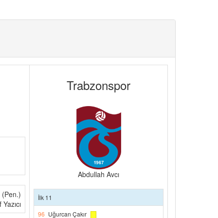
Trabzonspor
Abdullah Avcı
 (Pen.)
İlk 11
f Yazıcı
96
Uğurcan Çakır