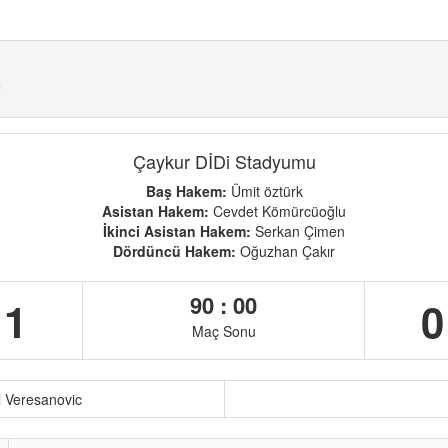
)
Çaykur DİDi Stadyumu
Baş Hakem:
Ümit öztürk
Asistan Hakem:
Cevdet Kömürcüoğlu
İkinci Asistan Hakem:
Serkan Çimen
Dördüncü Hakem:
Oğuzhan Çakır
90 : 00
1
0
Maç Sonu
l Veresanovic