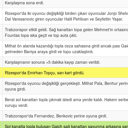
Karşılaşma sona erdi.
Rizespor'da iki oyuncu değişikliği birden çıkan oyuncular Jonjo Shel
Dal Varesanovic giren oyuncular Halil Pehlivan ve Seyfettin Yaşar.
Trabzonspor etkili geldi. Sağ kanattan topa gelen Mehmet'in ortasın
Fountas topa ıska geçti ve top auta çıktı.
Mithat ön alanda kazandığı topla ceza sahasına girdi ancak pası Gai
gelmeden Baniya araya girdi ve topu uzaklaştırdı.
Karşılaşmanın sonuna +5 dakika kayıp zaman verildi.
Rizespor'da Emirhan Topçu, sarı kart gördü.
Rizespor'da oyuncu değişikliği gerçekleşti. Mithat Pala, Benhur yeri
oyuna girdi.
Berat sol kanattan topla çıkmak istedi ama yerde kaldı. Hakem serb
vuruşu verdi.
Trabzonspor'da Fernandez, Benkovic yerine oyuna girdi.
Sol kanatta topla buluşan Gaich sağ kanattan savunma arkasına sa