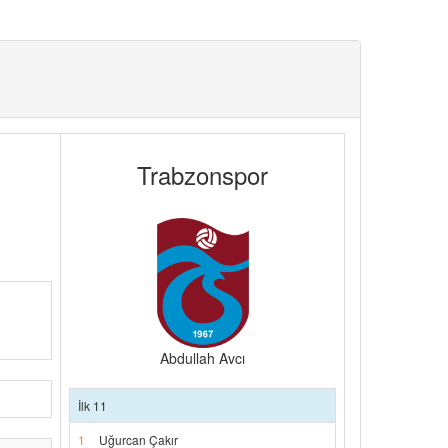
Trabzonspor
Abdullah Avcı
İlk 11
1
Uğurcan Çakır