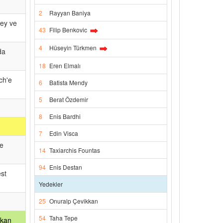
2
Rayyan Baniya
vey ve
43
Filip Benkovic
4
Hüseyin Türkmen
da
18
Eren Elmalı
ch'e
6
Batista Mendy
5
Berat Özdemir
8
Enis Bardhi
7
Edin Visca
ne
14
Taxiarchis Fountas
94
Enis Destan
est
Yedekler
25
Onuralp Çevikkan
54
Taha Tepe
rkan