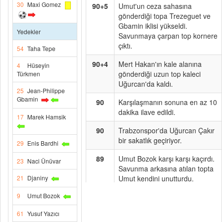
30
Maxi Gomez
90+5
Umut'un ceza sahasına
gönderdiği topa Trezeguet ve
Gbamin iklisi yükseldi.
Yedekler
Savunmaya çarpan top kornere
çıktı.
54
Taha Tepe
90+4
Mert Hakan'ın kale alanına
4
Hüseyin
gönderdiği uzun top kaleci
Türkmen
Uğurcan'da kaldı.
25
Jean-Philippe
Gbamin
90
Karşılaşmanın sonuna en az 10
dakika ilave edildi.
17
Marek Hamsik
90
Trabzonspor'da Uğurcan Çakır
bir sakatlık geçiriyor.
29
Enis Bardhi
89
Umut Bozok karşı karşı kaçırdı.
23
Naci Ünüvar
Savunma arkasına atılan topta
21
Djaniny
Umut kendini unutturdu.
Kaleciyle karşı karşıya
9
Umut Bozok
pozisyonda topu üstten auta
gönderdi.
61
Yusuf Yazıcı