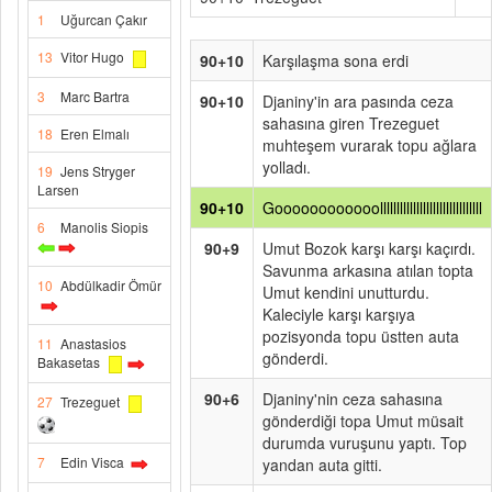
1
Uğurcan Çakır
13
Vitor Hugo
90+10
Karşılaşma sona erdi
3
Marc Bartra
90+10
Djaniny'in ara pasında ceza
sahasına giren Trezeguet
18
Eren Elmalı
muhteşem vurarak topu ağlara
yolladı.
19
Jens Stryger
Larsen
90+10
Goooooooooooolllllllllllllllllllllllllllllll
6
Manolis Siopis
90+9
Umut Bozok karşı karşı kaçırdı.
Savunma arkasına atılan topta
10
Abdülkadir Ömür
Umut kendini unutturdu.
Kaleciyle karşı karşıya
pozisyonda topu üstten auta
11
Anastasios
gönderdi.
Bakasetas
90+6
Djaniny'nin ceza sahasına
27
Trezeguet
gönderdiği topa Umut müsait
durumda vuruşunu yaptı. Top
7
Edin Visca
yandan auta gitti.