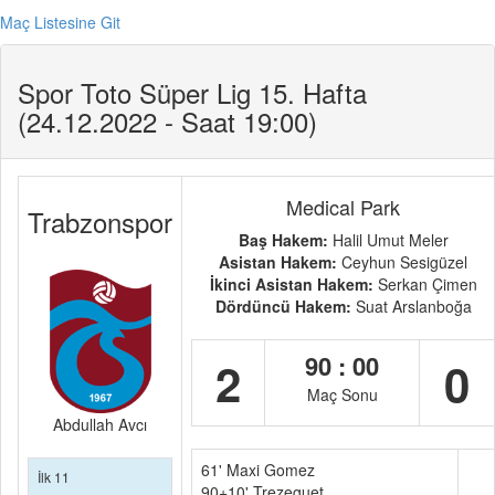
Maç Listesine Git
Spor Toto Süper Lig 15. Hafta
(24.12.2022 - Saat 19:00)
Medical Park
Trabzonspor
Baş Hakem:
Halil Umut Meler
Asistan Hakem:
Ceyhun Sesigüzel
İkinci Asistan Hakem:
Serkan Çimen
Dördüncü Hakem:
Suat Arslanboğa
90 : 00
2
0
Maç Sonu
Abdullah Avcı
61' Maxi Gomez
İlk 11
90+10' Trezeguet