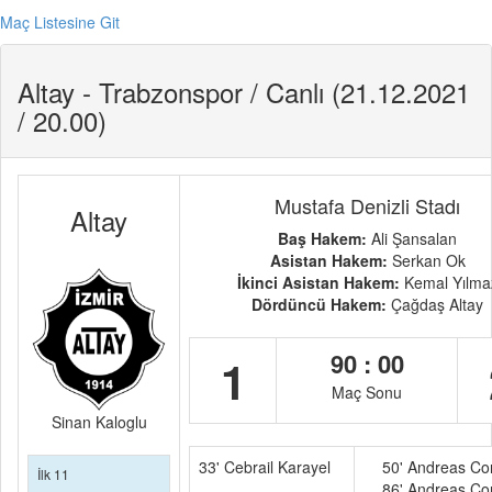
Maç Listesine Git
Altay - Trabzonspor / Canlı (21.12.2021
/ 20.00)
Mustafa Denizli Stadı
Altay
Baş Hakem:
Ali Şansalan
Asistan Hakem:
Serkan Ok
İkinci Asistan Hakem:
Kemal Yılma
Dördüncü Hakem:
Çağdaş Altay
90 : 00
1
Maç Sonu
Sinan Kaloglu
33' Cebrail Karayel
50' Andreas Cor
İlk 11
86' Andreas Cor