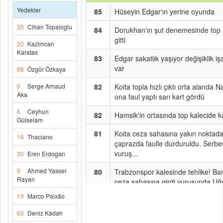
Yedekler
85
Hüseyin Edgar'ın yerine oyunda
35
Cihan Topaloglu
84
Dorukhan'ın şut denemesinde top 
gitti
20
Kazimcan
Karatas
83
Edgar sakatlık yaşıyor değişiklik işa
var
88
Özgür Özkaya
5
Serge Arnaud
82
Koita topla hızlı çıktı orta alanda Na
Aka
ona faul yaptı sarı kart gördü
6
Ceyhun
82
Hamsik'in ortasında top kalecide k
Gülselam
81
Koita ceza sahasına yakın noktad
16
Thaciano
çaprazda faulle durduruldu. Serbe
vuruş...
30
Eren Erdogan
9
Ahmed Yasser
80
Trabzonspor kalesinde tehlike! B
Rayan
ceza sahasına girdi vuruşunda Uğ
gole izin vermedi
19
Marco Paixão
79
Trondsen'in yerine Koita oyunda
63
Deniz Kadah