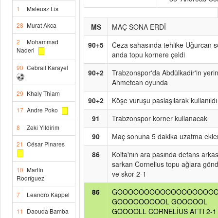
1
Mateusz Lis
28
Murat Akca
MS
MAÇ SONA ERDİ
2
Mohammad
90+5
Ceza sahasında tehlike Uğurcan 
Naderi
anda topu kornere çeldi
90
Cebrail Karayel
90+2
Trabzonspor'da Abdülkadir'in yeri
Ahmetcan oyunda
29
Khaly Thiam
90+2
Köşe vuruşu paslaşılarak kullanıldı
17
Andre Poko
91
Trabzonspor korner kullanacak
8
Zeki Yildirim
90
Maç sonuna 5 dakika uzatma ekle
21
César Pinares
86
Koita'nın ara pasında defans arka
sarkan Cornelius topu ağlara gönd
10
Martín
ve skor 2-1
Rodríguez
86
GOOOOOOOOOOOOOOOOOOO
7
Leandro Kappel
GOOOOOOOOOL GOOOOOL
GOOOOLL CORNELİUS ATTI 2-1
11
Daouda Bamba