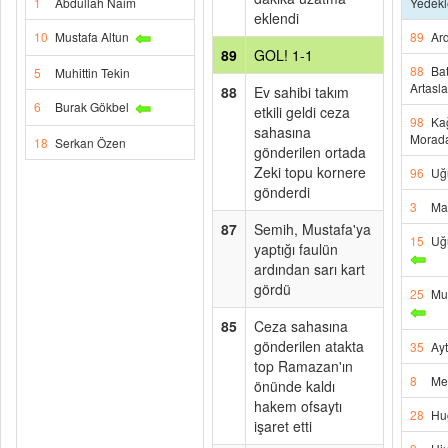
1
Abdullah Naim
Yedekl
eklendi
10
Mustafa Altun
89
Ar
89
GOL! 1-1
88
Ba
5
Muhittin Tekin
Artasl
88
Ev sahibi takım
6
Burak Gökbel
etkili geldi ceza
98
Ka
sahasına
Morad
18
Serkan Özen
gönderilen ortada
Zeki topu kornere
96
Uğ
gönderdi
3
Ma
87
Semih, Mustafa'ya
15
Uğ
yaptığı faulün
ardından sarı kart
gördü
25
Mu
85
Ceza sahasına
gönderilen atakta
35
Ay
top Ramazan'ın
8
Me
önünde kaldı
hakem ofsaytı
28
Hu
işaret etti