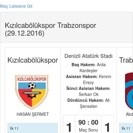
Maç Listesine Git
Kızılcabölükspor Trabzonspor
(29.12.2016)
Denizli Atatürk Stadı
Kızılcabölükspor
Tra
Baş Hakem:
Arda
Kardeşler
Asistan Hakem:
Kerem
Ersoy
İkinci Asistan Hakem:
Serkan Ok
Dördüncü Hakem:
Ali
Şansalan
HASAN ŞERMET
Abd
90 : 00
1
1
İlk 11
İlk 11
Maç Sonu