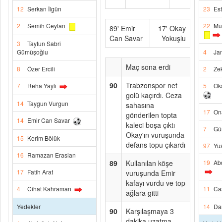
12
Serkan İlgün
23
Es
2
Semih Ceylan
22
Mu
89' Emir
17' Okay
Can Savar
Yokuşlu
3
Tayfun Sabri
Gümüşoğlu
4
Ja
Maç sona erdi
8
Özer Ercili
2
Ze
90
Trabzonspor net
7
Reha Yaylı
5
Ok
golü kaçırdı. Ceza
14
Taygun Vurgun
sahasına
17
On
gönderilen topta
14
Emir Can Savar
kaleci boşa çıktı
7
Gü
Okay'ın vuruşunda
15
Kerim Bölük
defans topu çıkardı
97
Yus
16
Ramazan Eraslan
89
Kullanılan köşe
19
Ab
17
Fatih Arat
vuruşunda Emir
kafayı vurdu ve top
4
Cihat Kahraman
11
Cas
ağlara gitti
Yedekler
14
Da
90
Karşılaşmaya 3
dakika uzatma