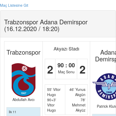
Maç Listesine Git
Trabzonspor Adana Demirspor
(16.12.2020 / 18:20)
Akyazı Stadı
Trabzonspor
Adan
Demirs
90 : 00
2
2
Maç Sonu
55' Vitor
46' Yunus
Hugo
Akgün
Abdullah Avcı
90+3'
78'
Vitor
Mehmet
Patrick Klui
Hugo
Akyüz
İlk 11