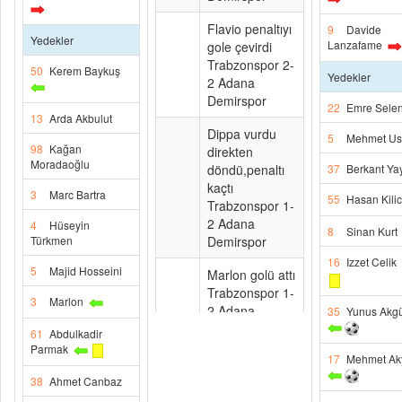
Flavio penaltıyı
9
Davide
Yedekler
Lanzafame
gole çevirdi
Trabzonspor 2-
50
Kerem Baykuş
Yedekler
2 Adana
Demirspor
22
Emre Sele
13
Arda Akbulut
Dippa vurdu
5
Mehmet Us
98
Kağan
direkten
Moradaoğlu
döndü,penaltı
37
Berkant Ya
kaçtı
3
Marc Bartra
55
Hasan Kilic
Trabzonspor 1-
2 Adana
4
Hüseyin
8
Sinan Kurt
Türkmen
Demirspor
16
Izzet Celik
5
Majid Hosseini
Marlon golü attı
Trabzonspor 1-
3
Marlon
2 Adana
35
Yunus Akg
Demirspor
61
Abdulkadir
Parmak
17
Mehmet Ak
Mehmet Kılıç
golü attı
38
Ahmet Canbaz
Trabzonspor 0-