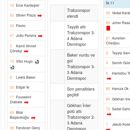
İlk 11
16
Erce Kardeşler
Trabzonspor
39
Vedat Kara
52
Stiven Plaza
elendi
95
Joher Rass
24
Flavio
Tayyib attı
Trabzonspor 3-
47
João Pereira
4 Adana
21
Aurelien
Chedjou
Demirspor
2
Kamil Ahmet
Çörekçi
2
Tayyip San
Baker vurdu ve
gol
13
Vitor Hugo
4
Semih Güle
Trabzonspor 3-
3 Adana
6
Hamidou T
8
Lewis Baker
Demirspor
32
Edgar Ie
Son penaltılara
80
Hamza Ok
geçildi
17
Fousseini
84
Gökhan Inl
Diabate
Gökhan İnler
70
Sedat Sahi
golü attı
45
Bilal
Trabzonspor 2-
Başacıkoğlu
3 Adana
7
Jakub Kose
99
Farukcan Genç
Demirspor