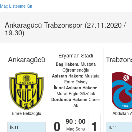
Maç Listesine Git
Ankaragücü Trabzonspor (27.11.2020 /
19.30)
Eryaman Stadı
Ankaragücü
Trabzon
Baş Hakem:
Mustafa
Öğretmenoğlu
Asistan Hakem:
Mustafa
Emre Eyisoy
İkinci Asistan Hakem:
Murat Ergin Gözütok
Dördüncü Hakem:
Caner
Ak
Emre Belözoğlu
Abdullah A
90 : 00
0
1
İlk 11
İlk 11
Maç Sonu