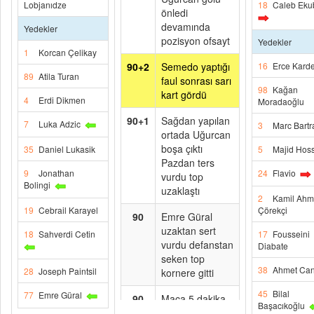
Lobjanıdze
18
Caleb Eku
önledi
devamında
Yedekler
pozisyon ofsayt
Yedekler
1
Korcan Çelikay
90+2
Semedo yaptığı
16
Erce Karde
89
Atila Turan
faul sonrası sarı
98
Kağan
kart gördü
4
Erdi Dikmen
Moradaoğlu
90+1
Sağdan yapılan
7
Luka Adzic
3
Marc Bartr
ortada Uğurcan
boşa çıktı
35
Daniel Lukasik
5
Majid Hoss
Pazdan ters
9
Jonathan
24
Flavio
vurdu top
Bolingi
uzaklaştı
2
Kamil Ahm
19
Cebrail Karayel
Çörekçi
90
Emre Güral
uzaktan sert
18
Sahverdi Cetin
17
Fousseini
vurdu defanstan
Diabate
seken top
38
Ahmet Ca
28
Joseph Paintsil
kornere gitti
45
Bilal
77
Emre Güral
90
Maça 5 dakika
Başacıkoğlu
uzatma eklendi