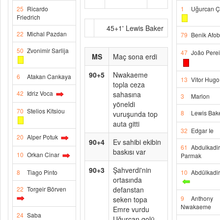
25
Ricardo
1
Uğurcan Ç
Friedrich
45+1' Lewis Baker
22
Michal Pazdan
79
Benik Afo
50
Zvonimir Sarlija
47
João Perei
MS
Maç sona erdi
90+5
Nwakaeme
6
Atakan Cankaya
13
Vitor Hugo
topla ceza
42
Idriz Voca
sahasına
3
Marlon
yöneldi
70
Stelios Kitsiou
8
Lewis Bak
vuruşunda top
auta gitti
32
Edgar Ie
20
Alper Potuk
90+4
Ev sahibi ekibin
61
Abdulkadir
baskısı var
10
Orkan Cinar
Parmak
90+3
Şahverdi'nin
8
Tiago Pinto
10
Abdülkadi
ortasında
22
Torgeir Börven
defanstan
9
Anthony
seken topa
Nwakaeme
Emre vurdu
24
Saba
Uğurcan golü