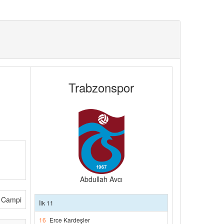
Trabzonspor
Abdullah Avcı
n Campi
İlk 11
16
Erce Kardeşler