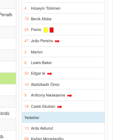
4
Hüseyin Türkmen
Penaltı
79
Benik Afobe
24
Flavio
47
João Pereira
3
Marlon
8
Lewis Baker
32
Edgar Ie
10
Abdülkadir Ömür
9
Anthony Nwakaeme
18
Caleb Ekuban
gördü
Yedekler
13
Arda Akbulut
dı.
98
Kağan Moradaoğlu