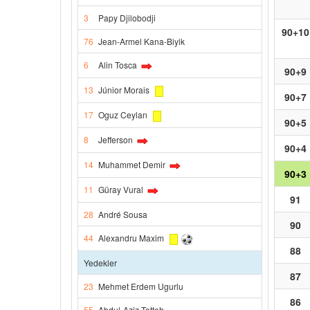
3
Papy Djilobodji
90+10
76
Jean-Armel Kana-Biyik
6
Alin Tosca
90+9
13
Júnior Morais
90+7
17
Oguz Ceylan
90+5
8
Jefferson
90+4
14
Muhammet Demir
90+3
11
Güray Vural
91
28
André Sousa
90
44
Alexandru Maxim
88
Yedekler
87
23
Mehmet Erdem Ugurlu
86
55
Abdul-Aziz Tetteh