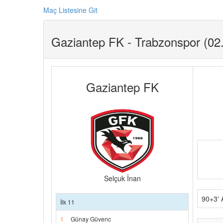
Maç Listesine Git
Gaziantep FK - Trabzonspor (02.
Gaziantep FK
Selçuk İnan
90+3' 
İlk 11
1
Günay Güvenc