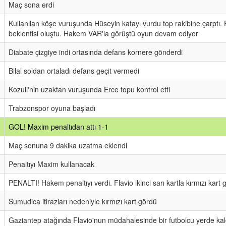
Maç sona erdi
Kullanılan köşe vuruşunda Hüseyin kafayı vurdu top rakibine çarptı. 
beklentisi oluştu. Hakem VAR'la görüştü oyun devam ediyor
Diabate çizgiye indi ortasında defans kornere gönderdi
Bilal soldan ortaladı defans geçit vermedi
Kozuli'nin uzaktan vuruşunda Erce topu kontrol etti
Trabzonspor oyuna başladı
GOL! Maxim penaltıdan attı 1-1
Maç sonuna 9 dakika uzatma eklendi
Penaltıyı Maxim kullanacak
PENALTI! Hakem penaltıyı verdi. Flavio ikinci sarı kartla kırmızı kart 
Sumudica itirazları nedeniyle kırmızı kart gördü
Gaziantep atağında Flavio'nun müdahalesinde bir futbolcu yerde kal