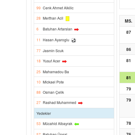
99
Cenk Ahmet Alkilic
28
Merthan Acil
MS.
6
Batuhan Artarslan
87
11
Hasan Ayaroglu
86
77
Jasmin Scuk
81
18
Yusuf Acer
25
Mahamadou Ba
81
10
Mickael Pote
79
88
Osman Çelik
79
27
Rashad Muhammed
Yedekler
78
53
Mücahid Albayrak
76
57
Batuhan Ünsal