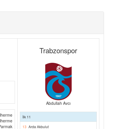
Trabzonspor
Abdullah Avcı
ilherme
İlk 11
ilherme
 Parmak
13
Arda Akbulut