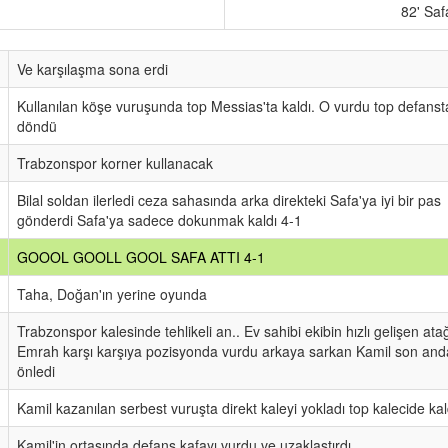
82' Saf
Ve karşılaşma sona erdi
Kullanılan köşe vuruşunda top Messias'ta kaldı. O vurdu top defans
döndü
Trabzonspor korner kullanacak
Bilal soldan ilerledi ceza sahasında arka direkteki Safa'ya iyi bir pas
gönderdi Safa'ya sadece dokunmak kaldı 4-1
GOOOL GOOLL GOOL SAFA ATTI 4-1
Taha, Doğan'ın yerine oyunda
Trabzonspor kalesinde tehlikeli an.. Ev sahibi ekibin hızlı gelişen ata
Emrah karşı karşıya pozisyonda vurdu arkaya sarkan Kamil son and
önledi
Kamil kazanılan serbest vuruşta direkt kaleyi yokladı top kalecide kal
Kamil'in ortasında defans kafayı vurdu ve uzaklaştırdı