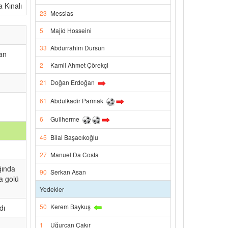
a Kınalı
23
Messias
5
Majid Hosseini
33
Abdurrahim Dursun
tan
2
Kamil Ahmet Çörekçi
21
Doğan Erdoğan
61
Abdulkadir Parmak
6
Guilherme
45
Bilal Başacıkoğlu
27
Manuel Da Costa
ğında
90
Serkan Asan
a golü
Yedekler
50
Kerem Baykuş
dı
1
Uğurcan Çakır