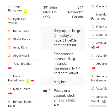
44
Jorge
22
Gastón
39'' John
34''
Fernandes
Mikel Obi
Alexander
14
Ivanildo
(KK)
Sörloth
Fernandes
5
Syam Ben
Youssef
77
Filip No
Karşılaşma ile ilgili
23
Karim Hafez
47
João Pe
tüm detaylar
90
Strahil Popov
haber61.net'den
12
John Mi
öğrenebilirsiniz!
35
Aytaç Kara
Trabzonspor
21
Abdul Khalili
8
José So
sezonun ilk lig
maçında
7
Yusuf Erdoğan
10
Abdülka
Kasımpaşa ile 1-1
berabere kalıyor.
10
Haris
9
Anthony
Hajradinovic
Nwakaeme
Maç bitti!
20
Yusuf Sa
11
Mame Thiam
90+'
Popov orta
yapmak istedi,
11
Alexand
ama orta kötü !
Sörloth
9
Bengali-Fodé
Aut...
Koita