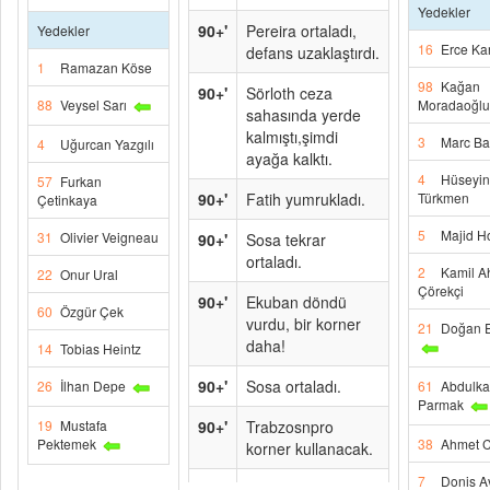
Yedekler
90+'
Pereira ortaladı,
Yedekler
16
Erce Ka
defans uzaklaştırdı.
1
Ramazan Köse
98
Kağan
90+'
Sörloth ceza
88
Veysel Sarı
Moradaoğlu
sahasında yerde
kalmıştı,şimdi
3
Marc Ba
4
Uğurcan Yazgılı
ayağa kalktı.
4
Hüseyin
57
Furkan
90+'
Fatih yumrukladı.
Türkmen
Çetinkaya
5
Majid H
31
Olivier Veigneau
90+'
Sosa tekrar
ortaladı.
2
Kamil A
22
Onur Ural
Çörekçi
90+'
Ekuban döndü
60
Özgür Çek
vurdu, bir korner
21
Doğan 
daha!
14
Tobias Heintz
90+'
Sosa ortaladı.
26
İlhan Depe
61
Abdulka
Parmak
19
Mustafa
90+'
Trabzosnpro
Pektemek
38
Ahmet 
korner kullanacak.
7
Donis Av
90+'
Nwakaeme sol