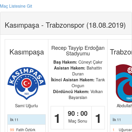
Maç Listesine Git
Kasımpaşa - Trabzonspor (18.08.2019)
Recep Tayyip Erdoğan
Kasımpaşa
Trabzo
Stadyumu
Baş Hakem:
Cüneyt Çakır
Asistan Hakem:
Bahattin
Duran
İkinci Asistan Hakem:
Tarık
Ongun
Dördüncü Hakem:
Volkan
Bayarslan
Sami Uğurlu
Abdulla
90 : 00
1
1
İlk 11
İlk 11
Maç Sonu
99
Fatih Öztürk
1
Uğurcan