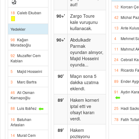
aut!
12
Korcan Çe
18
Caleb Ekuban
90+'
Zargo Toure
42
Michal Pa
kale vuruşunu
kullanacak.
13
Ante Kulus
Yedekler
4
Mehmet S
90+'
Abdulkadir
98
Kağan
Moradaoğlu
Parmak
11
Mahmut A
oyundan alınıyor,
92
Muzaffer Cem
Majid Hosseini
24
Cebrail Ka
Kablan
oyunda...
14
Ricardo Fa
5
Majid Hosseini
90'
Maçın sona 5
89
Ender Ayg
3
Marc Bartra
dakika uzatma
eklendi.
91
Aydın Kara
46
Ali Osman
Karnapoğlu
89'
Hakem korneri
iptal etti ve
88
Luis Ibáñez
25
Hadi Sack
ofsayt kararı
verdi.
16
Batuhan
78
Fatih Tulta
Artaslan
89'
Hakem
14
Murat Cem
pozisyonu