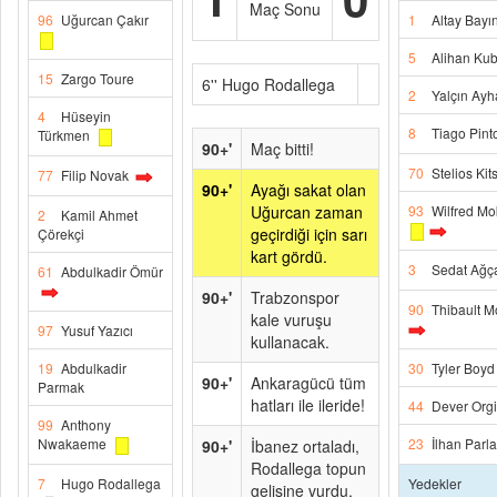
Maç Sonu
96
Uğurcan Çakır
1
Altay Bayın
5
Alihan Ku
15
Zargo Toure
6'' Hugo Rodallega
2
Yalçın Ay
4
Hüseyin
8
Tiago Pint
Türkmen
90+'
Maç bitti!
70
Stelios Kit
77
Filip Novak
90+'
Ayağı sakat olan
Uğurcan zaman
93
Wilfred M
2
Kamil Ahmet
geçirdiği için sarı
Çörekçi
kart gördü.
3
Sedat Ağç
61
Abdulkadir Ömür
90+'
Trabzonspor
90
Thibault M
kale vuruşu
97
Yusuf Yazıcı
kullanacak.
19
Abdulkadir
30
Tyler Boyd
90+'
Ankaragücü tüm
Parmak
hatları ile ileride!
44
Dever Orgi
99
Anthony
Nwakaeme
23
İlhan Parl
90+'
İbanez ortaladı,
Rodallega topun
7
Hugo Rodallega
Yedekler
gelişine vurdu,