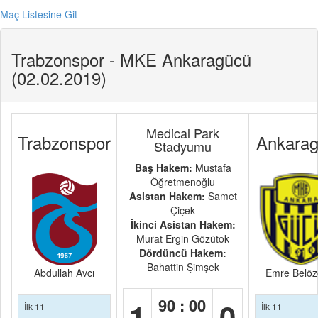
Maç Listesine Git
Trabzonspor - MKE Ankaragücü
(02.02.2019)
Medical Park
Trabzonspor
Ankara
Stadyumu
Baş Hakem:
Mustafa
Öğretmenoğlu
Asistan Hakem:
Samet
Çiçek
İkinci Asistan Hakem:
Murat Ergin Gözütok
Dördüncü Hakem:
Bahattin Şimşek
Abdullah Avcı
Emre Belöz
90 : 00
1
0
İlk 11
İlk 11